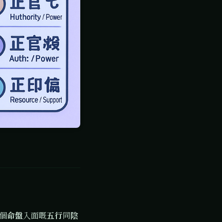
個
命盤
入面嘅
五行
同
陰