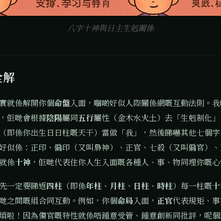
八字十神與日主生剋關係
全解
實就係解開你個
命盤
入面，嗰啲好似人際關係網嘅互動法則。我
，佢哋會根據
陰陽
屬同
五行
屬性（金木水火土）去「生剋制化」
（即係你出生日日柱嘅天干）當做「我」，然後睇嚇其他七個字
好似係：正印、偏印（又叫梟神）、正官、七殺（又叫偏官）、
就係
十神
，佢哋代表住你人生入面嘅各種人、事、物同埋你嘅心
先一定要睇返
四柱
（即係
年柱
、
月柱
、
日柱
、
時柱
）每一柱嘅
十
哋之間嘅組合同互動。例如，你個
命局
入面，
正官
代表規矩、事
煩啦！因為傷官嘅特性就係唔鍾意受管、鍾意創新同批評，呢個