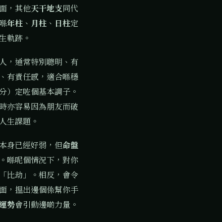
面，其他
天干地支
同代
喺
年柱
、
月柱
、
日柱
定
生軌跡。
人，通常特別聰明、有
、有責任感，適合喺穩
分）定咗個基本調子。
時亦容易因為朋友而破
人生課題。
本身已經好弱，但
命盤
。喺呢個情況下，對你
「比劫」。相反，會令
面，搵出邊個係幫你手
運勢
會引動邊啲力量。