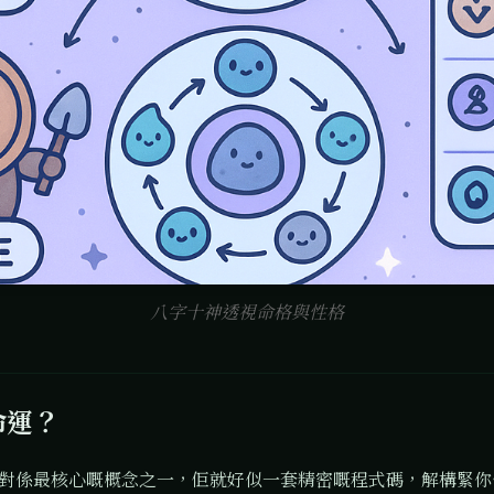
八字十神透視命格與性格
命運？
對係最核心嘅概念之一，佢就好似一套精密嘅程式碼，解構緊你