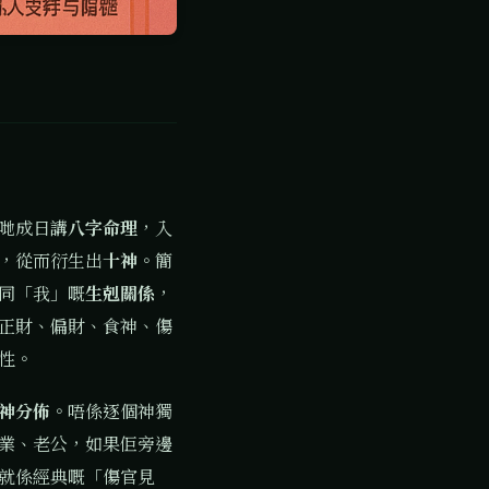
哋成日講
八字命理
，入
，從而衍生出
十神
。簡
同「我」嘅
生剋關係
，
正財、偏財、食神、傷
性。
神分佈
。唔係逐個神獨
業、老公，如果佢旁邊
就係經典嘅「傷官見