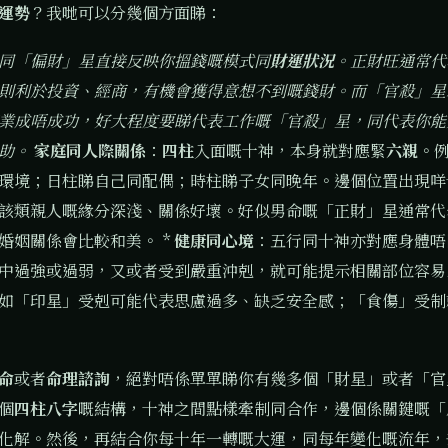
運勢
？我哋可以分幾個方面睇：
同「偏財」星直接反映你搵錢嘅模式同
財運狀況
。正財旺通常代
則利於投資、經商，有機會獲得意想不到嘅錢財。而「官殺」星
業成唔成功，好大程度要睇代表工作嘅「官殺」星，同代表你能
生助。
家庭同人際關係
：
四柱
入面嘅十神，本身就對應緊
六親
。
環境；日柱睇自己同配偶；時柱睇子女同晚年。邊個位置出現咩
該類親人嘅緣分深淺、關係好壞。好似男命嘅「正財」星通常代
婚姻關係會比較和美。 *
健康同心境
：五行同十神亦對應身體唔
中過強或過弱，又或者受到嚴重沖剋，就可能提示相關部位容易
如「印星」受剋可能代表思慮過多、缺乏安全感；「食傷」受制
命
或者
命理諮詢
，絕對唔係單單睇你有幾多個「財星」或者「官
個
四柱八字
嘅結構，十神之間點樣牽制同合作，邊個係關鍵嘅「
化解。然後，再結合你每十年一轉嘅大運，同每年變化嘅流年，