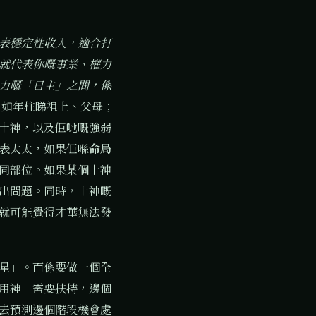
表穩定性收入，適合打
就代表你嘅事業、權力
力嘅「日主」之間，係
例如年柱睇祖上、父母；
十神，以及佢哋嘅強弱
表太太，如果佢喺
命局
同部位。如果某個十神
出問題。同時，十神嘅
就可能覺得才華無法發
星」。而係要做一個全
用神」需要扶持，邊個
去預測邊個階段機會處