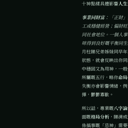
十神點樣具體影響
人生
事業同財富
：「正財」
工或穩健經營；偏財旺
同社會地位。一個人事
咪得到良好嘅平衡同
月柱睇兄弟姊妹同早年
狀態，就會反映出你同
中穩固又為用神，一般
所屬嘅五行，喺你
命局
失衡亦會影響情緒，例
揮，鬱鬱寡歡。
所以話，專業嘅
八字論
面嘅
格局分析
，睇清成
係搞事嘅「忌神」需要