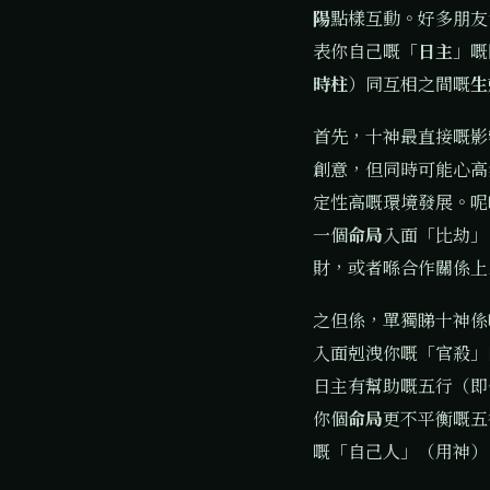
陽
點樣互動。好多朋友
表你自己嘅「
日主
」嘅
時柱
）同互相之間嘅
生
首先，十神最直接嘅影
創意，但同時可能心高
定性高嘅環境發展。呢
一個
命局
入面「比劫」
財，或者喺合作關係上
之但係，單獨睇十神係
入面剋洩你嘅「官殺」
日主有幫助嘅五行（即
你個
命局
更不平衡嘅五
嘅「自己人」（用神）