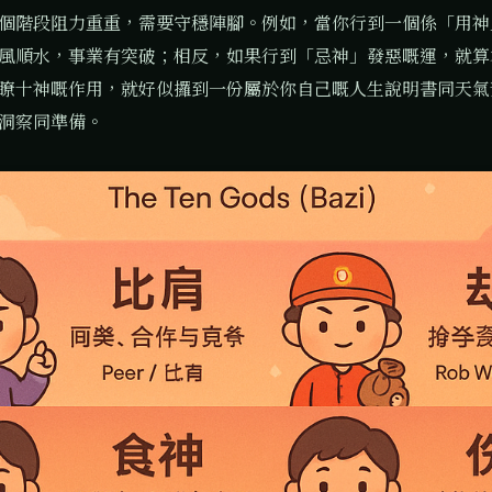
個階段阻力重重，需要守穩陣腳。例如，當你行到一個係「用神
風順水，事業有突破；相反，如果行到「忌神」發惡嘅運，就算
瞭十神嘅作用，就好似攞到一份屬於你自己嘅人生說明書同天氣
洞察同準備。