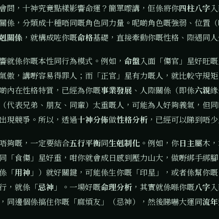
會問，十神究竟點樣影響命運？簡單嚟講，佢係將你
四柱八字
入
關係，分類成十種唔同嘅角色同力量。呢啲角色嘅強弱、位置（
剋關係
，就構成咗你嘅
命格
基礎，直接牽動你嘅性格、際遇同人
響就係你嘅本性同行為模式。例如，
命盤
入面「傷官」星好旺嘅
氣傲，講嘢容易得罪人；而「正官」星有力嘅人，就比較守規矩
啲內在性格特質，已經為你嘅
事業發展
、人際關係（即係
六親
緣
（代表兄弟、朋友、同輩）太重嘅人，可能為人好夠義氣，但同
出現競爭。所以，透過
十神分佈
做
性格分析
，已經可以睇到唔少
唔夠嘅，一定要結合
五行平衡
同
生剋制化
。例如，你
日主
屬木，
同「食傷」星好重，咁你就會成日感到壓力山大，做嘢綁手綁腳
係「
用神
」）就好關鍵，可能係生你嘅「印星」，或者係幫你嘅
行，就係「
忌神
」。一場好嘅
命理分析
，其實就係喺你嘅
八字
入
，同邊個係搞住你嘅「麻煩友」（忌神），然後睇嚇大運同
流年