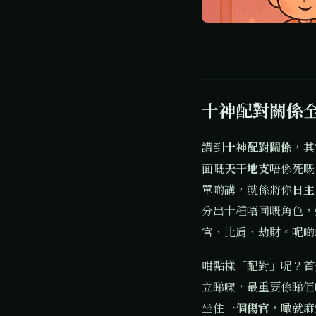
十神配對關係
講到
十神配對關係
，其
面嘅
天干地支
唔係死嘅
單啲講，就係將你
日主
分出十種唔同嘅角色，
官、比肩、劫財。呢啲
咁點樣「配對」呢？首
立睇㗎，最重要係睇佢
坐住一個
傷官
，噉就麻