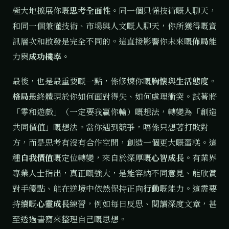
極大地擴展你嘅
思考全面性
。同一個只懂技術嘅人聊天，
和同一個兼懂技術、市場與人文嘅人聊天，你所獲得嘅資
訊層次和啟發是完全不同的。這直接影響你未來嘅
佈局
能
力與
成功機率
。
最後，也是最重要嘅一點，係修煉你嘅
胸懷
與
生活態度
。
格局
最終體現於你如何面對得失、如何處理衝突。試著將
「零和遊戲」（一定要我贏你輸）嘅想法，轉變為「創造
共同價值」嘅想法。當你遇到競爭，唔係只想著打敗對
方，而是思考有沒有合作空間，創造一個更大嘅蛋糕。這
種
自我價值
嘅定位轉變，來自於深厚嘅
心智成長
。有業界
專業人士指出，真正嘅強大，是能容納不同意見、能欣賞
對手優點、能在逆境中依然保持正向
行動
嘅能力。這需要
持續嘅
心靈成長
練習，例如每日反思、閱讀深度文章，甚
至透過書寫來整理自己嘅思想。