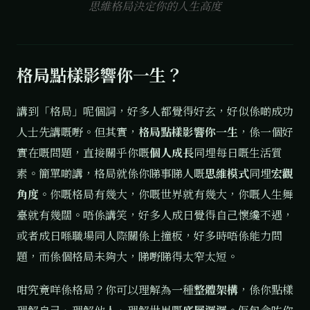
思維格局決定你的人生高度
格局點樣影響你一生？
講到「格局」呢個詞，好多人都覺得好玄，好似係啲成功
人士先講嘅嘢。但其實，
格局點樣影響你一生
，係一個好
實在嘅問題，直接關乎你嘅
個人成長
同埋每日嘅生活質
素。簡單啲講，格局就係你睇事睇人嘅
思維模式
同埋
宏觀
角度
。你嘅格局有幾大，你嘅世界就有幾大，你嘅人生舞
臺就有幾闊。唔係講笑，好多人成日覺得自己懷纔不遇，
或者成日喺職場同人際關係上撞板，好多時唔係能力問
題，而係個格局未夠大，睇嘢睇得太窄太短。
咁究竟咩係格局？你可以理解為一種
整體架構
，係你點樣