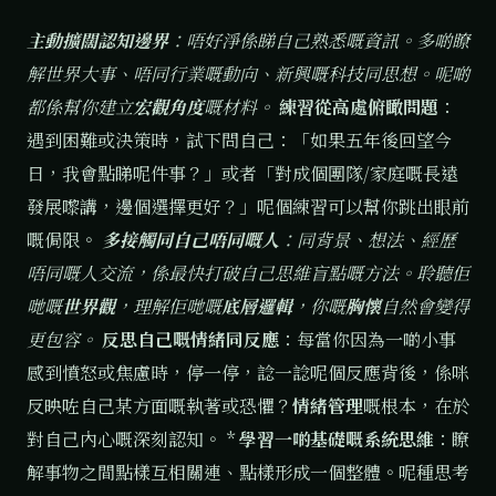
主動擴闊認知邊界
：唔好淨係睇自己熟悉嘅資訊。多啲瞭
解世界大事、唔同行業嘅動向、新興嘅科技同思想。呢啲
都係幫你建立
宏觀角度
嘅材料。
練習從高處俯瞰問題
：
遇到困難或決策時，試下問自己：「如果五年後回望今
日，我會點睇呢件事？」或者「對成個團隊/家庭嘅長遠
發展嚟講，邊個選擇更好？」呢個練習可以幫你跳出眼前
嘅侷限。
多接觸同自己唔同嘅人
：同背景、想法、經歷
唔同嘅人交流，係最快打破自己思維盲點嘅方法。聆聽佢
哋嘅
世界觀
，理解佢哋嘅
底層邏輯
，你嘅
胸懷
自然會變得
更包容。
反思自己嘅情緒同反應
：每當你因為一啲小事
感到憤怒或焦慮時，停一停，諗一諗呢個反應背後，係咪
反映咗自己某方面嘅執著或恐懼？
情緒管理
嘅根本，在於
對自己內心嘅深刻認知。 *
學習一啲基礎嘅系統思維
：瞭
解事物之間點樣互相關連、點樣形成一個整體。呢種思考