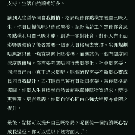
支持，生活自然順暢好多。
講到
人生哲學
同
自我價值
，格局就係你點樣定義自己嘅人
生。你嘅目標係咪只係買層樓、搵份高薪工？定係你會思
考點樣利用自己嘅才能，創造一啲對社會、對他人有正面
影響嘅價值？後者需要一個更大嘅格局去支撐。
生涯規劃
唔應該只係一條直線向上嘅樓梯，而應該係一個有闊度同
深度嘅
佈局
。你需要考慮唔同行業嘅變化、社會嘅需要，
同埋自己內心真正追求嘅嘢。呢個過程需要不斷嘅
心靈成
長
同
自我提升
，去打破自己舊有嘅認知框架。當你嘅格局
擴闊，你嘅
人生目標
就自然會超越單純嘅物質追求，變得
更豐富、更有意義，你嘅
自信心
同
內心強大
程度亦會隨之
提升。
最後，點樣可以提升自己嘅格局？呢個係一個持續嘅
心智
成長
過程。你可以從以下幾方面入手：