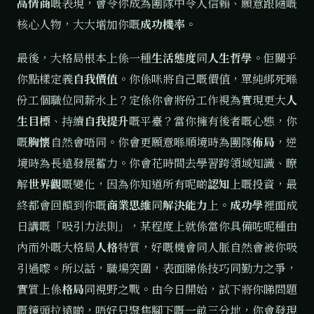
高情商
嘅表現，會令你成為團隊中令人信賴、願意跟隨嘅
核心人物，大大增加你嘅
成功機率
。
最後，大格局根本上係一種
生活態度
同
人生哲學
。佢關乎
你點樣定義
自我價值
。你係咪將自己嘅價值，單純綁死喺
份工個職位同薪水上？定係你會將份工作視為實現更大
人
生目標
、持續
自我提升
嘅平臺？當你擁有後者嘅心態，你
嘅
胸懷
自然會唔同。你會更願意喺順境時為團隊
佈局
，逆
境時為長遠發展蓄力。你會花時間去學習跨領域知識、瞭
解
世界觀
嘅變化，因為你知道所有呢啲
認知
上嘅投資，最
終都會回饋到你嘅
商業思維
同
解決能力
上。
成功學
裡面成
日講嘅「吸引力法則」，某程度上就係當你具備咗呢種由
內而外嘅大格局
人格
特質，好嘅機會同人脈自然會被你吸
引過嚟。所以話，職場突圍，表面睇係技巧同勤力之爭，
實質上係
格局
同視野之戰。由今日開始，試下將你睇問題
嘅鏡頭拉遠啲，唔好只聚焦腳下嘅一畝三分地，你會發現