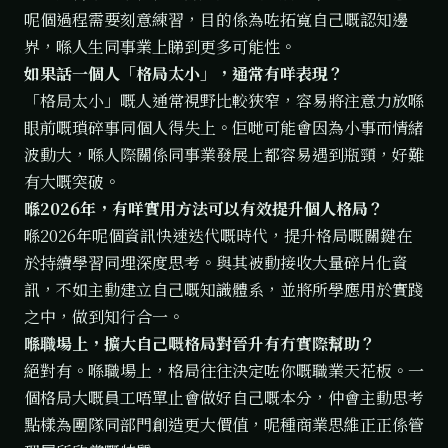
呢個過程需要刻意練習，目的係為咗拓寬自己嘅認知邊
界，喺人生同事業上睇到更多可能性。
如果話一個人「格局太小」，通常有咩表現？
「格局太小」嘅人通常視野比較狹窄，容易將注意力放喺
眼前嘅瑣碎事同個人得失上。佢哋可能會因為小事而情緒
波動大，喺人際關係同事業發展上都容易遇到瓶頸，好難
有大嘅突破。
喺2026年，有咩實用方法可以有效提升個人格局？
喺2026年呢個資訊快速迭代嘅時代，提升格局嘅關鍵在
於持續學習同埋深度思考。與其被動接收大量碎片化資
訊，不如主動建立自己嘅知識體系，並將所學應用於實踐
之中，做到知行合一。
喺職場上，擴大自己嘅格局對晉升有冇實際幫助？
絕對有。喺職場上，格局往往決定咗你嘅職業天花板。一
個格局大嘅員工唔單止會做好自己嘅本分，仲會主動思考
點樣為團隊同部門創造更大價值，呢種商業思維正正係管