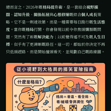
總而言之，2026年嘅
格局提升術
，是一套結合
視野擴
闊
、
認知升級
、
關係拓展
與
心態修煉
嘅綜合
個人成長
策
略。它不是一劑速效藥，而是一種需要每日踐行嘅
生活態
度
。當你嘅
格局
打開，你會發現以前令你焦頭爛額嘅問
題，突然有了新嘅
解決能力
；以前覺得遙不可及嘅
人生目
標
，似乎有了更清晰嘅路徑。這一切，都始於你決定不再
只低頭趕路，而是開始擡頭看天，並規劃自己嘅路線圖。