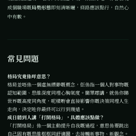
成個職場嘅
局勢形態
即刻清晰曬，條路應該點行，自然心
中有數。
常見問題
格局究竟係咩意思？
格局並唔係一個虛無縹緲嘅概念，佢係指一個人對事物嘅
認知範圍、思維深度同埋心胸氣度。簡單嚟講，就係你睇
世界嘅高度同角度，呢樣嘢會直接影響你嘅決策同埋人生
走向，決定咗你最終可以行到幾遠。
成日聽到人講「打開格局」，具體應該點做？
「打開格局」係一個主動提升自我嘅過程，意思係要跳出
自己固有嘅思維框框同舒適圈，去接觸新事物、新觀念。