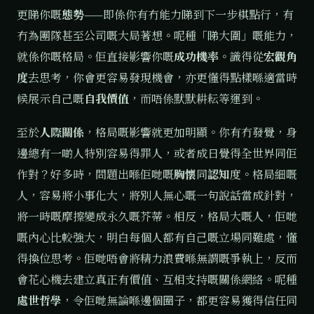
更睇你嘅
態勢
——即係你有冇能力睇到下一步棋點行，有
冇為團隊甚至公司嘅大局著想。呢種「睇大圍」嘅能力，
就係你嘅格局。佢直接影響你嘅
成功機率
。識得從
宏觀角
度
去思考，你會更容易發現機會，亦更懂得點樣喺適當時
候展示自己嘅
自我價值
，而唔係默默耕耘等運到。
至於
人際關係
，格局嘅影響就更加明顯。你有冇發覺，身
邊總有一啲人特別容易得罪人，或者成日覺得全世界同佢
作對？好多時，問題出喺佢哋嘅
胸懷
同
認知
度。格局細嘅
人，容易將小事化大，將別人無心嘅一句說話當成針對，
將一時嘅摩擦變成永久嘅芥蒂。相反，格局大嘅人，佢哋
嘅內心比較強大，明白每個人都有自己嘅立場同難處，懂
得換位思考。佢哋唔會將精力浪費喺無謂嘅爭執上，反而
會花心機去建立真正有價值、互相支持嘅關係網絡。呢種
處世哲學
，令佢哋無論喺邊個圈子，都更容易獲得信任同