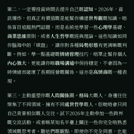
第二，一定要投資時間去提升自己嘅
認知
。2026年，資
訊爆炸，但真正有價值嘅是能幫你構建
世界觀
嘅知識。唔
係盲目追蹤熱門話題，而是系統地學習一些
心理學
基礎、
商業思維
原則，或者
人生哲學
嘅經典理論。這些知識如同
你腦海中的「棋盤」，讓你對各種
局勢形態
有更清晰嘅判
斷。例如，學一點基礎嘅
情緒管理
技巧，唔單止幫你個人
內心強大
，更能讓你喺
職場溝通
中保持穩定，不會因為一
時情緒而破壞了長期經營嘅關係。這亦是
高情商
嘅一種表
現。
第三，主動重塑你嘅
人際關係
圈。
格局
大嘅人，身邊往往
聚集了不同領域、擁有不同
處世哲學
嘅人。佢哋唔會只同
自己背景相似嘅人交往。試下2026年主動參加一些跨界
嘅交流活動，或者喺某知名平臺上關注一些你完全唔熟悉
領域嘅思考者。聽他們嘅觀點，即使你不完全同意，也能