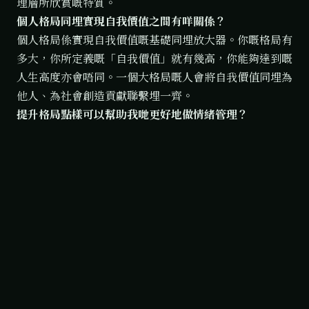
理層所欣賞嘅特質。
個人格局同埋實現自我價值之間有咩關係？
個人格局係實現自我價值嘅基礎同埋放大器。你嘅格局有
多大，你所定義嘅「自我價值」就有幾高，你能夠達到嘅
人生高度亦會唔同。一個大格局嘅人會將自我價值同埋為
他人、為社會創造貢獻聯繫埋一齊。
提升格局點樣可以幫助我哋更好地做情緒管理？
提升格局就好似幫自己嘅情緒裝上一個「穩壓器」。當你
嘅視野變得開闊，好多以前覺得係天大嘅事，而家睇返只
係小問題，自然就唔會輕易被激嬲或者陷入焦慮，情緒亦
會因此變得更加穩定。
擁有一個穩固嘅人生格局，對生涯規劃有咩好處？
擁有穩固嘅人生格局，就好似為你嘅生涯規劃起咗一個堅
實嘅地基。佢可以幫你喺充滿變數嘅職業生涯中保持清晰
方向，作出更明智嘅長遠決策，唔會因為短期嘅風浪而輕
易動搖自己嘅核心目標。