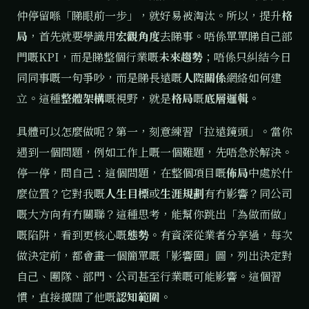
仲停留喺「睇眼前一步」，就好易被淘汰。所以，提升
格
局
，首先就要學識用
宏觀角度
去睇事。唔係單單睇自己部
門嘅KPI，而是睇整個行業嘅
未來趨勢
；唔係只糾結今日
同同事嘅一句爭吵，而是睇長遠嘅
人際關係
網絡如何建
立。這種
整體架構
嘅視野，就是
格局
嘅
底層邏輯
。
具體可以怎麼做呢？第一，刻意練習「拉遠鏡頭」。當你
遇到一個問題，例如工作上嘅一個難題，先唔急於解決。
停一停，問自己：這個問題，在整個項目嘅
佈局
中處於什
麼位置？它對我嘅
人生目標
或
生涯規劃
有冇影響？同公司
嘅大方向有冇關聯？這種思考，能幫你跳出「為做而做」
嘅陷阱，看到更核心嘅
態勢
。有資深從業者分享過，每次
做決定前，都會畫一個簡單嘅「影響圈」圖，列出決定對
自己、團隊、部門、公司甚至行業嘅可能影響。這個習
慣，直接擴闊了他嘅
認知範圍
。