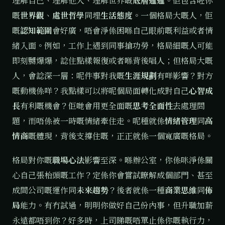
理解自己、理解他人、理解世界嘅
底層邏邏
。佢包含咗你
嘅
世界觀
、
處世哲學
同埋
生活態度
。一個格局大嘅人，佢
嘅
認知範圍
會好廣，唔會淨係困喺自己眼前嘅利益或者情
緒入面。例如，工作上遇到同事搶功勞，格局細嘅人可能
即刻嬲爆爆，諗住點樣報復或者喺背後唱人；但格局大嘅
人，會諗深一層：呢件事對我嘅
生涯規劃
有咩影響？對方
嘅動機係咩？我點樣可以將呢個局面轉化成對自己
心智成
長
有利嘅機會？佢哋會用更全面嘅
思考全面性
去處理問
題，而唔係被一時嘅情緒牽住走。呢種就係
情緒管理
同
高
情商
嘅體現，背後支撐住嘅，正正就係一個寬廣嘅格局。
格局對你嘅
職場心法
影響至深。喺辦公室，你係咪淨係關
心自己張枱頭嘅工作？定係你會嘗試瞭解成個部門、甚至
成間公司嘅運作同
未來趨勢
？後者就係一種
商業思維
同
佈
局
能力。有冇試過，明明你做好自己份內事，但升職加薪
永遠都唔到你？好多時，上司睇嘅唔單止係你嘅執行力，