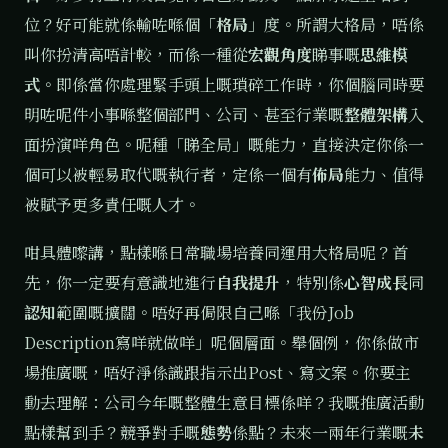
位？好可能就係輸咗喺個「
格局
」度。所謂大格局，唔係
叫你扮清高唔計較，而係一種從
宏觀角度
睇事嘅
思維模
式
。即係當你處理緊手頭上嘅瑣碎工作時，你個腦同時要
明咗呢件小事喺整個部門、公司、甚至行業嘅
整體架構
入
面扮演咩角色。呢種「睇全局」嘅能力，直接決定你係一
個可以被輕易取代嘅執行者，定係一個有
佈局
能力、值得
被賦予更多責任嘅人才。
咁具體嚟講，點樣喺日常職場培養同運用大格局呢？首
先，你一定要有意識地進行
自我提升
，特別係
心智成長
同
認知
範圍嘅擴闊。唔好再侷限自己喺「我份Job
Description寫咩就做咩」呢個層面。舉個例，你係做市
場推廣嘅，唔好淨係識跟指示出Post、寫文案。你要主
動去理解：公司今年嘅整體生意目標係咩？我嘅推廣活動
點樣幫到手？競爭對手嘅
態勢
係點？未來一兩年行業嘅
未