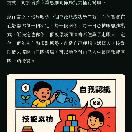
方式，對於培養
商業思維
同
佈局
能力極有幫助。
總而言之，格局唔係一個空泛嘅
成功學
口號，而係實實在
在影響你每一個決定、每一段關係、每一日心情嘅
思維模
式
。佢決定咗你係一個被環境同情緒牽住鼻子走嘅人，定
係一個能夠主動規劃
態勢
、創造自己理想生活嘅人。投資
時間去擴闊自己嘅格局，可以話係對自己人生最回報豐厚
嘅一項投資。