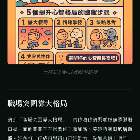
大格局思維成就職場高度
職場突圍靠大格局
講到「職場突圍靠大格局」，真係唔係講緊啲虛無縹緲嘅
口號，而係實實在在影響你升職加薪、突破瓶頸嘅
底層邏
輯
。好多打工仔成日覺得自己好勤力，點解永遠上唔到