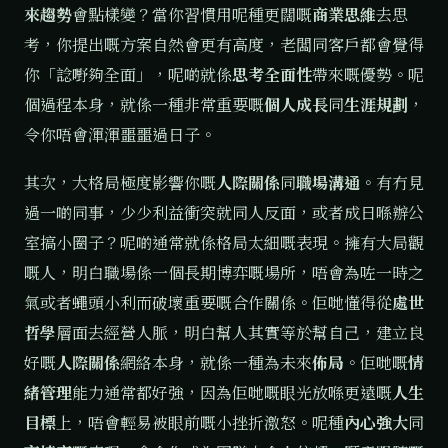
來趨勢
會點樣變？當你習慣用呢種更闊嘅
商業思維
去思
考，你提出嘅方案自然會更有高度，老闆同客戶都會覺得
你「諗嘢夠全面」，呢啲就係
思考全面性
帶來嘅優勢。呢
個過程本身，就係一種非常重要嘅
個人成長
同
生涯規劃
，
令你唔會渾渾噩噩過日子。
其次，大格局極度影響你嘅
人際關係
同
職場溝通
。有冇見
過一啲同事，少少利益衝突就同人反面，或者成日喺辦公
室搞小圈子？呢啲通常就係格局太細嘅表現。擁有大局觀
嘅人，明白職場係一個長期博弈嘅場所，唔會為咗一時之
氣或者蠅頭小利而破壞重要嘅合作關係。佢哋懂得從
處世
哲學
層面去經營人脈，明白幫人其實等於幫自己，建立良
好嘅
人際關係
網絡本身，就係一種為未來
佈局
。佢哋嘅
情
緒管理
能力通常都好強，因為佢哋嘅眼光放喺更遠嘅
人生
目標
上，唔會輕易被眼前嘅小挫折激怒。呢種
內心強大
同